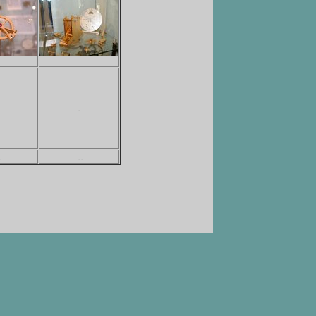
.
.
..