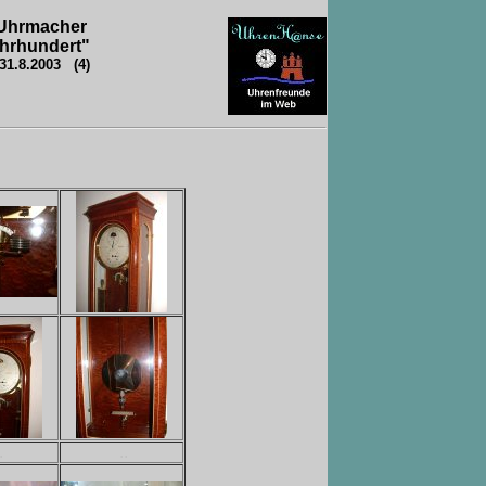
.
 Uhrmacher
ahrhundert"
 31.8.2003 (4)
.
..