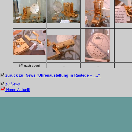
.
..
..
.
[
nach oben]
zurück zu News "Uhrenaustellung in Rastede + ...."
zu News
Home Aktuelll